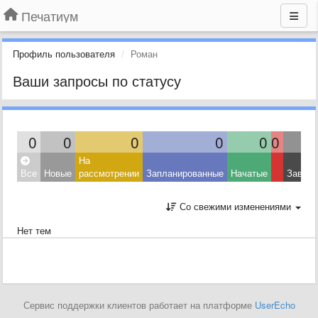
Печатиум
Профиль пользователя
Роман
Ваши запросы по статусу
0
0
0
0
0
0
На
Все
Новые
рассмотрении
Запланированные
Начатые
Завер
Со свежими изменениями
Нет тем
Сервис поддержки клиентов работает на платформе
UserEcho