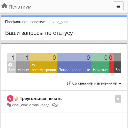
Печатиум
Профиль пользователя
vine_vine
Ваши запросы по статусу
1
1
0
0
0
0
На
Все
Новые
рассмотрении
Запланированные
Начатые
Завер
Со свежими изменениями
Треугольная печать
0
vine_vine
2 года назад
•
0